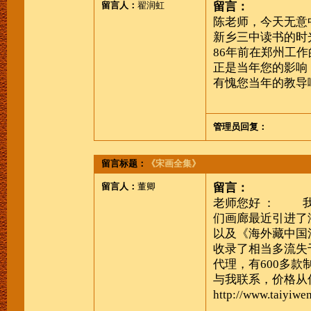
留言人：
翟润虹
留言：
陈老师，今天无意
新乡三中读书的时
86年前在郑州工
正是当年您的影响
有愧您当年的教导
管理员回复：
留言标题：
《宋画全集》
留言人：
董卿
留言：
老师您好 ：
我是
们画廊最近引进了
以及《海外藏中国
收录了相当多流失
代理，有600多
与我联系，价格从
http://www.taiyiwe