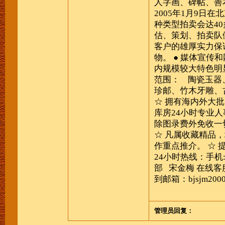
人字画、碑帖、善
2005年1月9日
种类型拍卖会达4
估、策划、拍卖队
客户的雄厚实力保
物。
● 媒体宣传
内规模较大特色明
范围：
陶瓷玉器
珍邮、竹木牙雕、
☆ 拥有海内外大
库房24小时专业
除图录费外免收一
☆ 凡属收藏精品
作重点推介。
☆ 
24小时热线：手机: 
部 宋金梅
在线客服：
到邮箱：bjsjm2000
管理员回复：