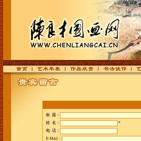
首页
艺术年表
作品欣赏
书法佳作
艺
标 题：
姓 名：
*
电 话：
E-Mail：