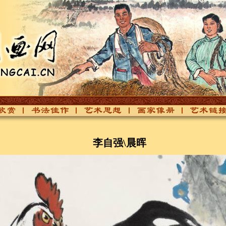
赏
书法佳作
艺术思想
画家像册
艺术链接
李自强\晨晖